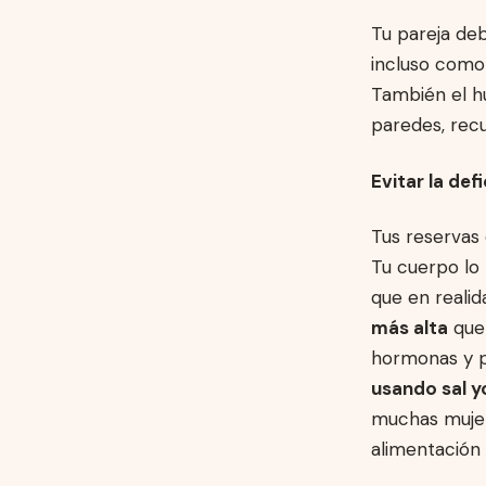
Tu pareja deb
incluso como 
También el h
paredes, recu
Evitar la def
Tus reservas
Tu cuerpo lo 
que en reali
más alta
que 
hormonas y p
usando sal 
muchas mujer
alimentación