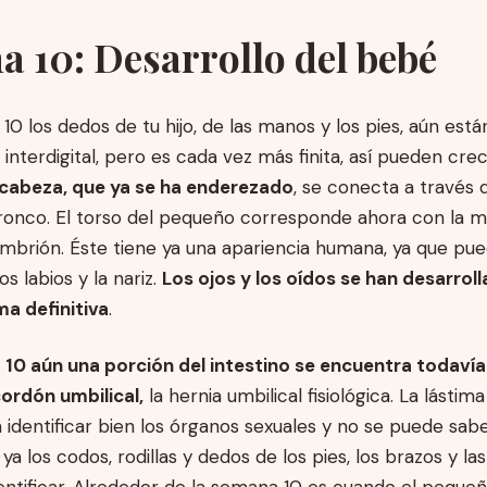
 10: Desarrollo del bebé
10 los dedos de tu hijo, de las manos y los pies, aún está
nterdigital, pero es cada vez más finita, así pueden cre
 cabeza, que ya se ha enderezado
, se conecta a través 
tronco. El torso del pequeño corresponde ahora con la m
mbrión. Éste tiene ya una apariencia humana, ya que pu
los labios y la nariz.
Los ojos y los oídos se han desarroll
ma definitiva
.
 10 aún una porción del intestino se encuentra todavía
cordón umbilical,
la hernia umbilical fisiológica. La lástim
identificar bien los órganos sexuales y no se puede sabe
ya los codos, rodillas y dedos de los pies, los brazos y la
ntificar. Alrededor de la semana 10 es cuando el pequeñ