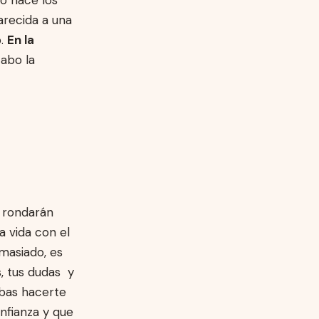
arecida a una
o.
En la
cabo la
e rondarán
a vida con el
masiado, es
, tus dudas y
ebas hacerte
nfianza y que