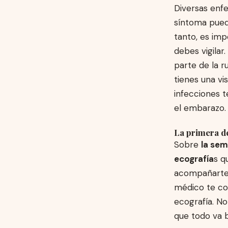
Diversas enf
síntoma pued
tanto, es imp
debes vigilar
parte de la r
tienes una vi
infecciones 
el embarazo.
La primera d
Sobre
la sem
ecografía
s q
acompañarte 
médico te co
ecografía. No
que todo va b