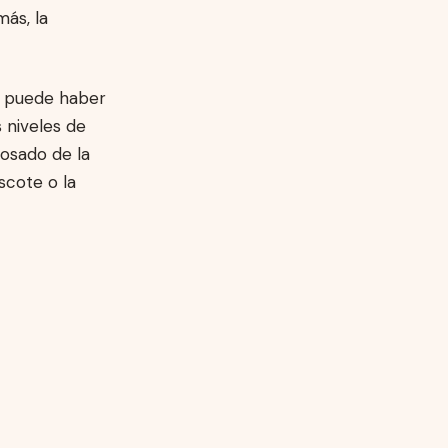
más, la
0, puede haber
s niveles de
osado de la
escote o la