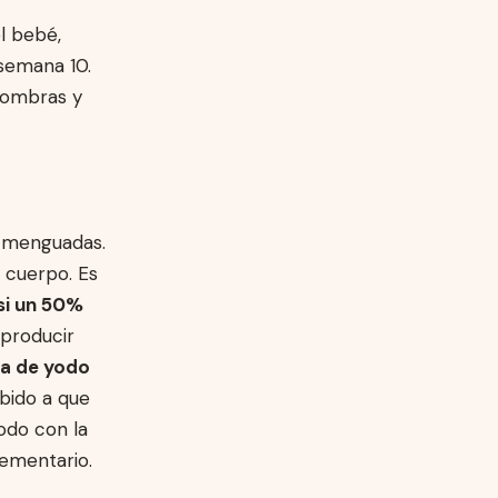
el bebé,
 semana 10.
fombras y
 menguadas.
 cuerpo. Es
si un 50%
producir
ta de yodo
ebido a que
odo con la
ementario.