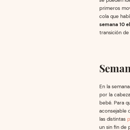
primeros mov
cola que hab
semana 10 e
transición de
Seman
En la semana 
por la cabeza
bebé. Para q
aconsejable 
las distintas
p
un sin fin de