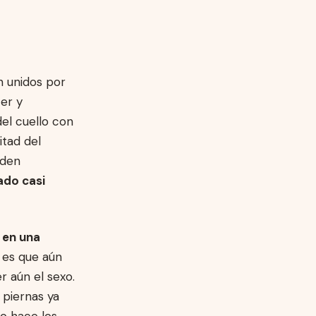
n unidos por
cer y
del cuello con
itad del
eden
ado casi
 en una
a es que aún
r aún el sexo.
s piernas ya
o hace los