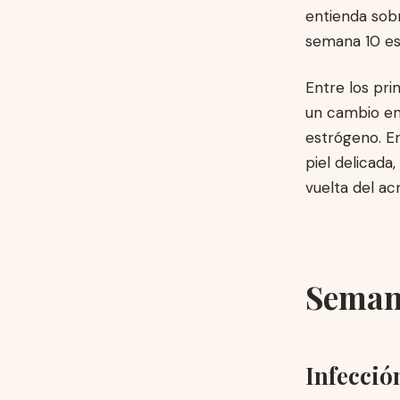
entienda sobr
semana 10 es
Entre los pri
un cambio en 
estrógeno. E
piel delicada,
vuelta del ac
Semana
Infecció