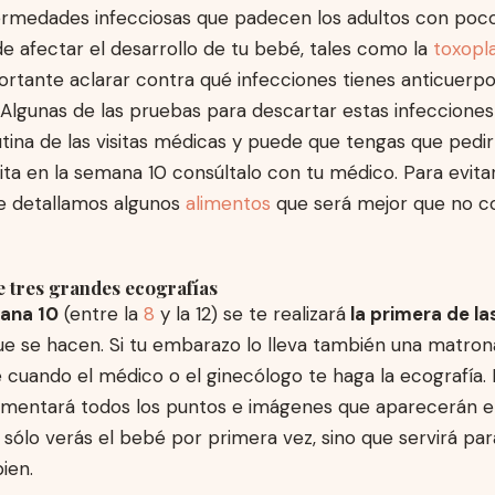
ermedades infecciosas que padecen los adultos con poc
e afectar el desarrollo de tu bebé, tales como la
toxopl
ortante aclarar contra qué infecciones tienes anticuerpo
. Algunas de las pruebas para descartar estas infeccione
utina de las visitas médicas y puede que tengas que pedirl
sita en la semana 10 consúltalo con tu médico. Para evita
te detallamos algunos
alimentos
que será mejor que no c
e tres grandes ecografías
ana 10
(entre la
8
y la 12) se te realizará
la primera de la
ue se hacen. Si tu embarazo lo lleva también una matron
cuando el médico o el ginecólogo te haga la ecografía.
mentará todos los puntos e imágenes que aparecerán e
 sólo verás el bebé por primera vez, sino que servirá pa
ien.