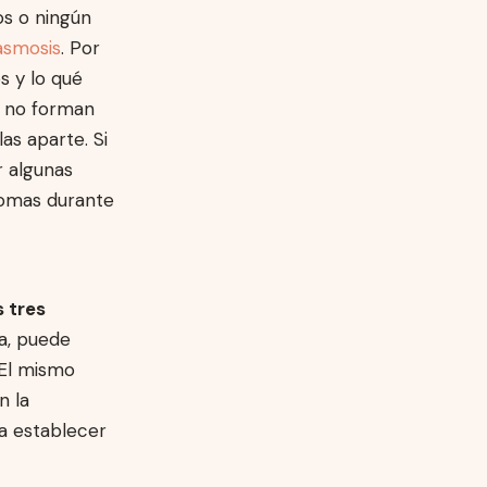
os o ningún
asmosis
. Por
s y lo qué
s no forman
as aparte. Si
r algunas
omas durante
s tres
a, puede
 El mismo
n la
ra establecer