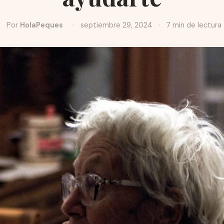
Por
HolaPeques
·
septiembre 29, 2024
·
7 min de lectura