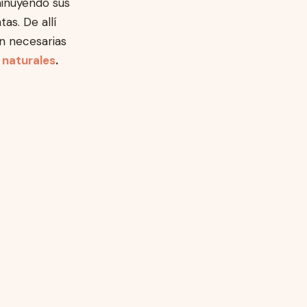
minuyendo sus
as. De allí
n necesarias
 naturales
.