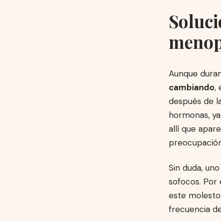
Soluci
menop
Aunque durant
cambiando
,
después de l
hormonas, ya
allí que apa
preocupación
Sin duda, uno
sofocos. Por 
este molesto 
frecuencia de