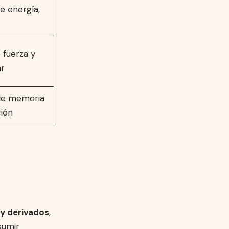
de energía,
 fuerza y
r
 de memoria
ión
 y derivados
,
sumir