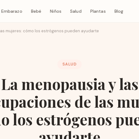
Embarazo
Bebé
Niños
Salud
Plantas
Blog
las mujeres: cómo los estrógenos pueden ayudarte
SALUD
La menopausia y las
upaciones de las mu
o los estrógenos pu
ayudarte