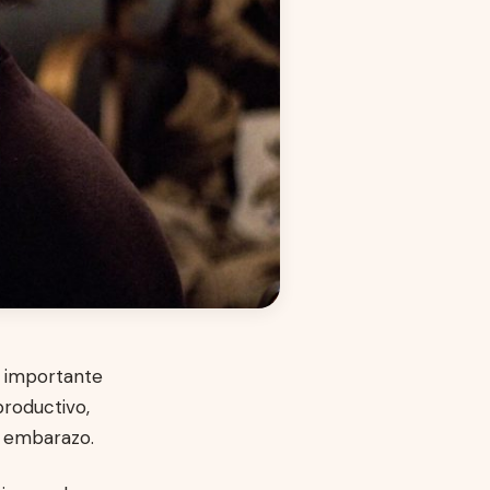
l importante
productivo,
l embarazo.