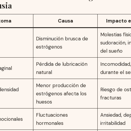
sia
toma
Causa
Impacto en
Molestias físi
Disminución brusca de
sudoración, i
estrógenos
del sueño
Pérdida de lubricación
Incomodidad,
ginal
natural
durante el s
Menor producción de
densidad
Riesgo de os
estrógenos afecta los
fracturas
huesos
Fluctuaciones
Ansiedad, dep
ocionales
hormonales
irritabilidad