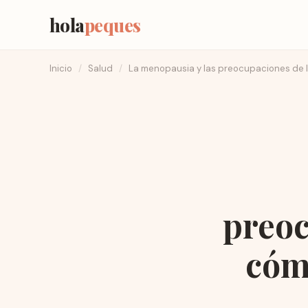
hola
peques
Inicio
/
Salud
/
La menopausia y las preocupaciones de 
preoc
cóm