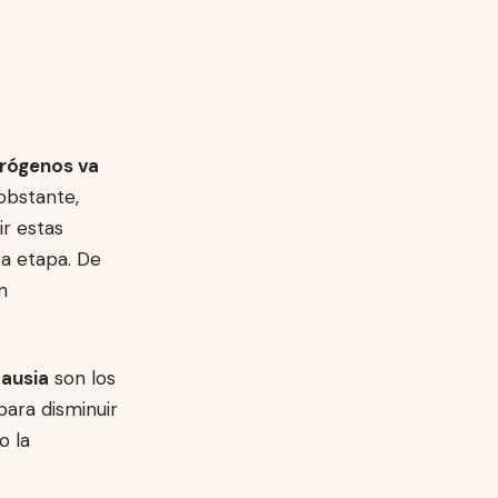
trógenos va
 obstante,
r estas
ta etapa. De
n
ausia
son los
para disminuir
o la