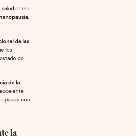
e salud como
 menopausia
,
ional de las
ue los
 estado de
ia de la
 excelente
enopausia con
te la