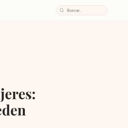
jeres:
eden