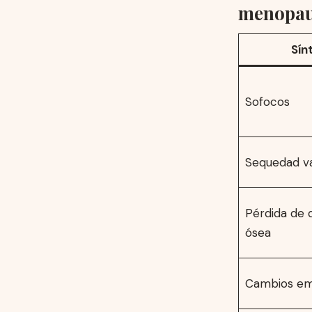
menopau
Sín
Sofocos
Sequedad va
Pérdida de 
ósea
Cambios em