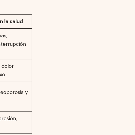
 la salud
cas,
nterrupción
 dolor
exo
teoporosis y
resión,