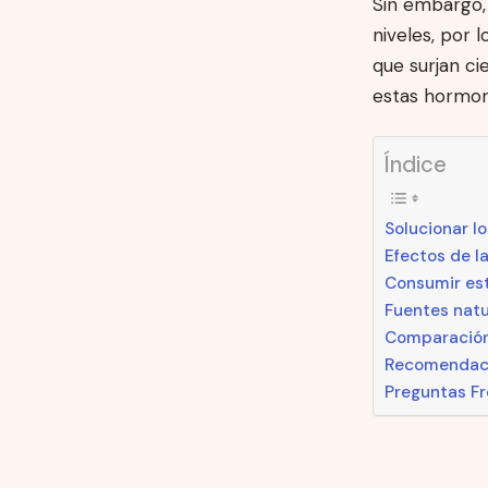
Sin embargo,
niveles, por 
que surjan c
estas hormon
Índice
Solucionar l
Efectos de l
Consumir es
Fuentes natu
Comparación 
Recomendacio
Preguntas F