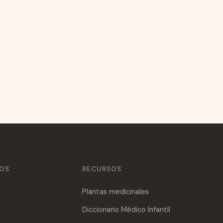
Cómo tener una boda inolvidable con
regalos para invitados
Si estás planeando una boda, sabes que hay
muchas cosas en las que pensar… El vestido de
novia, zapatos de novia, el lugar, temática,
invitaciones,...
4 Ago 2021
Leer →
ÑOS
RECURSOS
Plantas medicinales
Diccionario Médico Infantil