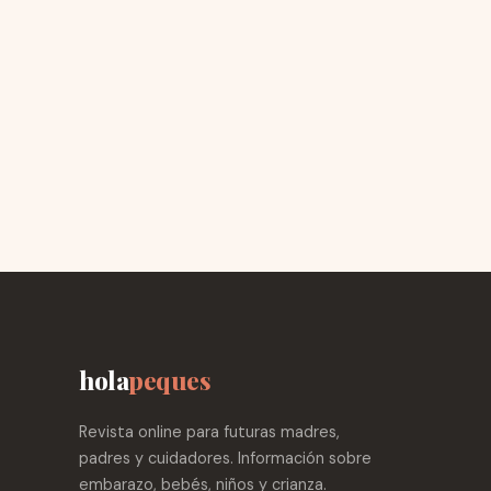
hola
peques
Revista online para futuras madres,
padres y cuidadores. Información sobre
embarazo, bebés, niños y crianza.