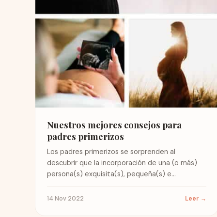
Nuestros mejores consejos para
padres primerizos
Los padres primerizos se sorprenden al
descubrir que la incorporación de una (o más)
persona(s) exquisita(s), pequeña(s) e
indefensa(s) puede hacerles sentir alegres y
competentes...
14 Nov 2022
Leer →