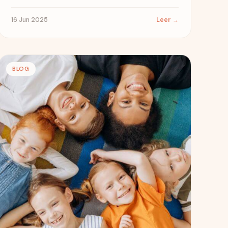
y...
16 Jun 2025
Leer →
BLOG