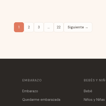
3 claves para seleccionar el tipo de
tela adecuado para tu ropa
¿Por qué es importante la tela en la confección
de prendas? El elemento más importante de
1
2
3
…
22
Siguiente →
una prenda es el tejido. No importa lo bien...
21 Ago 2021
Leer →
EMBARAZO
BEBÉS Y NI
Embarazo
Bebé
Quedarme embarazada
Niños y Niñas