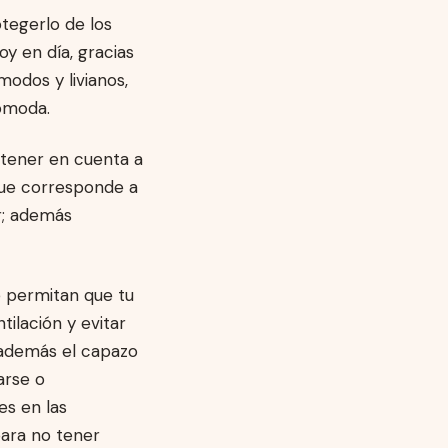
tegerlo de los
y en día, gracias
odos y livianos,
ómoda.
tener en cuenta a
 que corresponde a
ar; además
 permitan que tu
ilación y evitar
 además el capazo
arse o
es en las
ara no tener