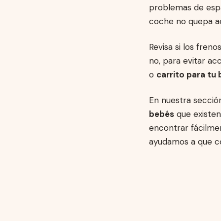
problemas de espa
coche no quepa a
Revisa si los fren
no, para evitar a
o
carrito para tu
En nuestra secci
bebés
que existen
encontrar fácilme
ayudamos a que co