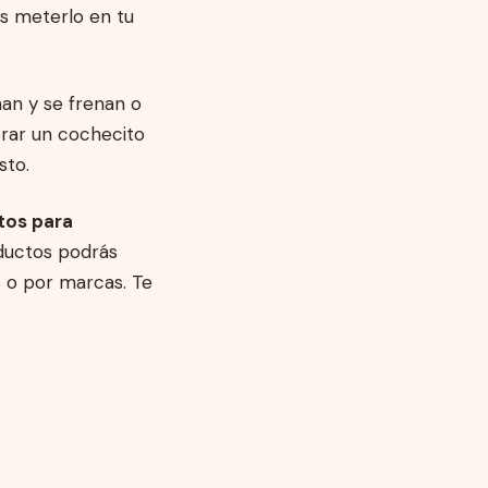
s meterlo en tu
nan y se frenan o
prar un cochecito
sto.
tos para
oductos podrás
s o por marcas. Te