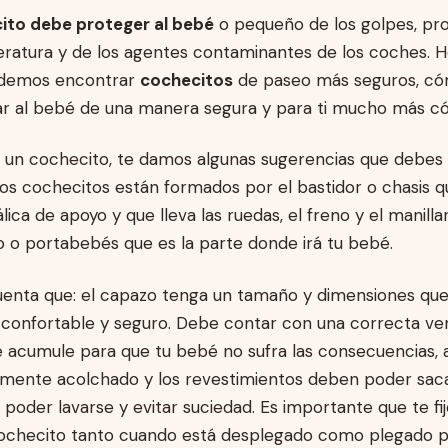
ito debe proteger al bebé
o pequeño de los golpes, pro
atura y de los agentes contaminantes de los coches. Ho
podemos encontrar
cochecitos
de paseo más seguros, cóm
ar al bebé de una manera segura y para ti mucho más c
un cochecito, te damos algunas sugerencias que debes 
 Los cochecitos están formados por el bastidor o chasis
lica de apoyo y que lleva las ruedas, el freno y el manill
o o portabebés que es la parte donde irá tu bebé.
enta que: el capazo tenga un tamaño y dimensiones que
confortable y seguro. Debe contar con una correcta vent
 acumule para que tu bebé no sufra las consecuencias,
mente acolchado y los revestimientos deben poder sac
oder lavarse y evitar suciedad. Es importante que te fij
ochecito tanto cuando está desplegado como plegado p