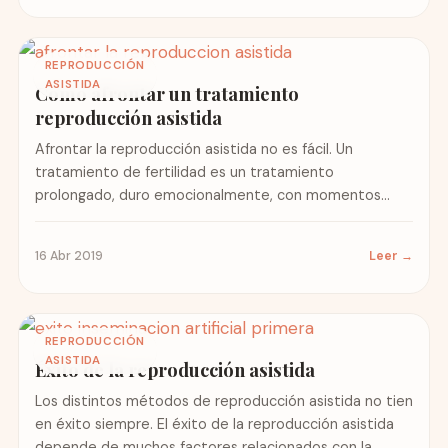
REPRODUCCIÓN
ASISTIDA
Cómo afrontar un tratamiento
reproducción asistida
Afrontar la reproducción asistida no es fácil. Un
tratamiento de fertilidad es un tratamiento
prolongado, duro emocionalmente, con momentos
álgidos y momentos bajos. Recogemos para...
16 Abr 2019
Leer →
REPRODUCCIÓN
ASISTIDA
Éxito de la reproducción asistida
Los distintos métodos de reproducción asistida no tien
en éxito siempre. El éxito de la reproducción asistida
depende de muchos factores relacionados con la