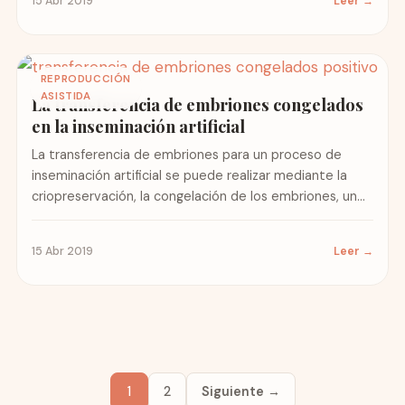
15 Abr 2019
Leer →
REPRODUCCIÓN
ASISTIDA
La transferencia de embriones congelados
en la inseminación artificial
La transferencia de embriones para un proceso de
inseminación artificial se puede realizar mediante la
criopreservación, la congelación de los embriones, un
paso que reduce...
15 Abr 2019
Leer →
1
2
Siguiente →