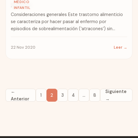
MÉDICO
Bulimia
INFANTIL
Consideraciones generales Este trastorno alimenticio
se caracteriza por hacer pasar al enfermo por
episodios de sobrealimentación (‘atracones’) sin
control seguidos por otros caracterizados por
sentimientos...
22 Nov 2020
Leer →
←
Siguiente
1
2
3
4
…
8
Anterior
→