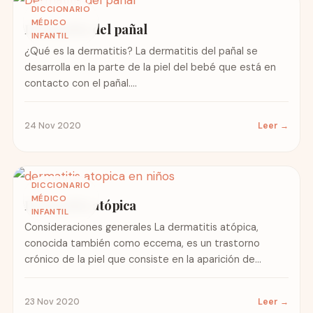
DICCIONARIO
MÉDICO
Dermatitis del pañal
INFANTIL
¿Qué es la dermatitis? La dermatitis del pañal se
desarrolla en la parte de la piel del bebé que está en
contacto con el pañal....
24 Nov 2020
Leer →
DICCIONARIO
MÉDICO
Dermatitis atópica
INFANTIL
Consideraciones generales La dermatitis atópica,
conocida también como eccema, es un trastorno
crónico de la piel que consiste en la aparición de
lesiones rojizas, enrojecimiento,...
23 Nov 2020
Leer →