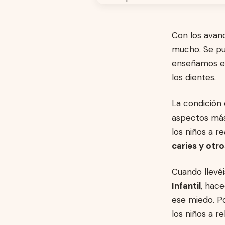
Con los avanc
mucho. Se pu
enseñamos el
los dientes.
La condición 
aspectos más
los niños a r
caries y otr
Cuando llevéi
Infantil
, hace
ese miedo. Po
los niños a r