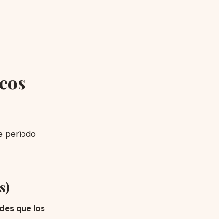
ueos
e período
s)
des que los