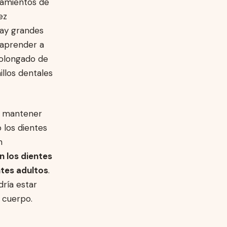
tamientos de
ez
hay grandes
 aprender a
rolongado de
llos dentales
e mantener
 los dientes
n
n los dientes
ntes adultos
.
dría estar
l cuerpo.