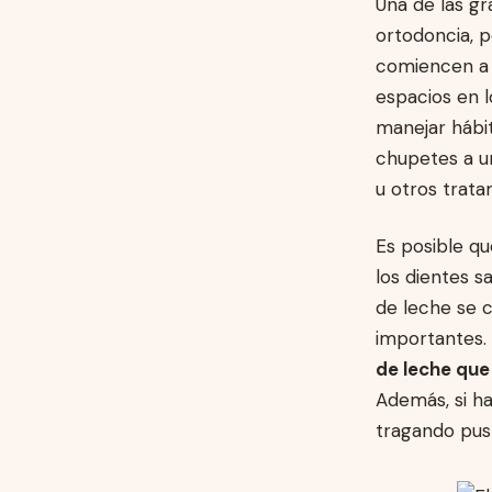
Una de las g
ortodoncia, p
comiencen a c
espacios en l
manejar hábi
chupetes a un
u otros trata
Es posible q
los dientes s
de leche se c
importantes. 
de leche que 
Además, si ha
tragando pus 