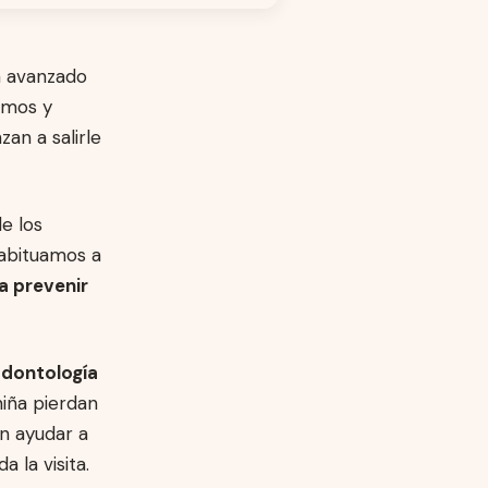
 avanzado
imos y
an a salirle
e los
habituamos a
a prevenir
Odontología
niña pierdan
n ayudar a
 la visita.