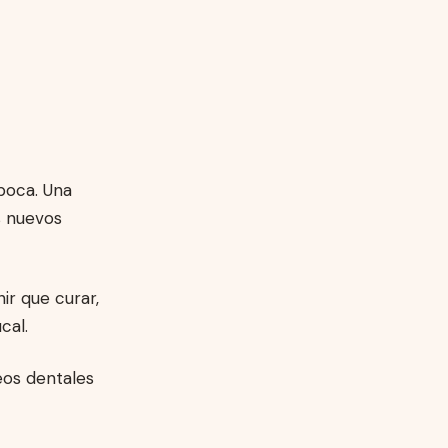
boca. Una
s nuevos
ir que curar,
cal.
ueos dentales