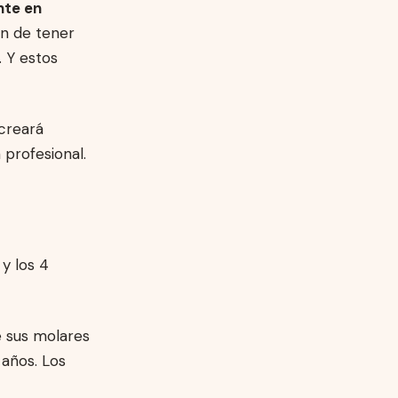
nte en
an de tener
. Y estos
 creará
 profesional.
 y los 4
e sus molares
 años. Los