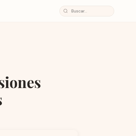
isiones
s