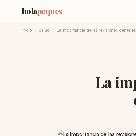
hola
peques
Inicio
/
Salud
/
La importancia de las revisiones dentales
La imp