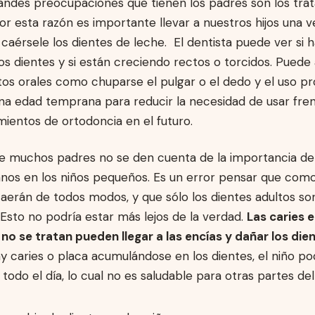
randes preocupaciones que tienen los padres son los tra
or esta razón es importante llevar a nuestros hijos una v
aérsele los dientes de leche. El dentista puede ver si 
os dientes y si están creciendo rectos o torcidos. Puede
tos orales como chuparse el pulgar o el dedo y el uso p
a edad temprana para reducir la necesidad de usar freni
mientos de ortodoncia en el futuro.
ue muchos padres no se den cuenta de la importancia d
anos en los niños pequeños. Es un error pensar que como
aerán de todos modos, y que sólo los dientes adultos so
Esto no podría estar más lejos de la verdad.
Las caries e
no se tratan pueden llegar a las encías y dañar los die
y caries o placa acumulándose en los dientes, el niño po
todo el día, lo cual no es saludable para otras partes de