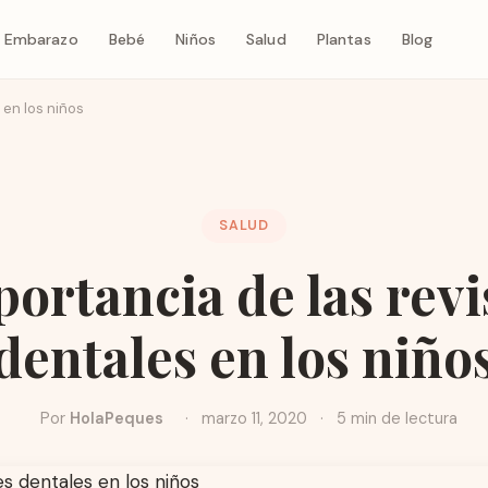
Embarazo
Bebé
Niños
Salud
Plantas
Blog
 en los niños
SALUD
ortancia de las rev
dentales en los niño
Por
HolaPeques
·
marzo 11, 2020
·
5 min de lectura