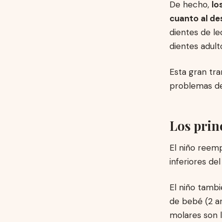
De hecho,
lo
cuanto al des
dientes de le
dientes adul
Esta gran tra
problemas de 
Los prin
El niño reem
inferiores de
El niño tamb
de bebé (2 ar
molares son l