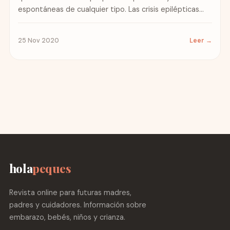
espontáneas de cualquier tipo. Las crisis epilépticas
son episodios de alteración de la...
25 Nov 2020
Leer →
hola
peques
Revista online para futuras madres,
padres y cuidadores. Información sobre
embarazo, bebés, niños y crianza.