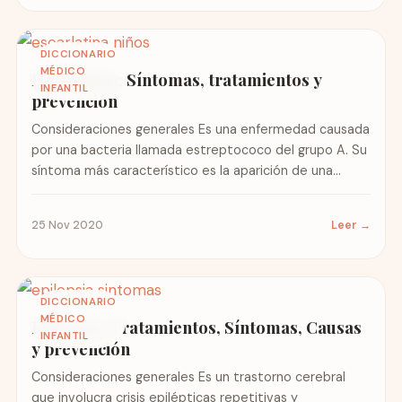
DICCIONARIO
MÉDICO
Escarlatina: Síntomas, tratamientos y
INFANTIL
prevención
Consideraciones generales Es una enfermedad causada
por una bacteria llamada estreptococo del grupo A. Su
síntoma más característico es la aparición de una
erupción rojiza...
25 Nov 2020
Leer →
DICCIONARIO
MÉDICO
Epilepsia: Tratamientos, Síntomas, Causas
INFANTIL
y prevención
Consideraciones generales Es un trastorno cerebral
que involucra crisis epilépticas repetitivas y