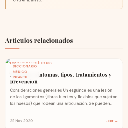
o tu embarazo.
Articulos relacionados
DICCIONARIO
MÉDICO
Esguince: síntomas, tipos, tratamientos y
INFANTIL
prevención
Consideraciones generales Un esguince es una lesión
de los ligamentos (fibras fuertes y flexibles que sujetan
los huesos) que rodean una articulación. Se pueden
romper...
25 Nov 2020
Leer →