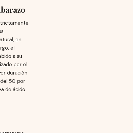
embarazo
strictamente
us
atural, en
rgo, el
ebido a su
lizado por el
yor duración
 del 50 por
va de ácido