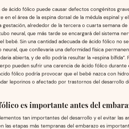
a de ácido fólico puede causar defectos congénitos grave
 en el área de la espina dorsal de la médula espinal y el
la gestación, alrededor de la tercera o cuarta semana d
 tubo neural, que más tarde se encargará del sistema ner
del bebé. Sin una cantidad adecuada de ácido fólico no s
o neural, que conllevaria una deformidad física permanent
aria abierta, y de ello podría resultar la «espina bífida”.
erpo pueden sufrir una carencia de ácido fólico durante
ácido fólico podría provocar que el bebé nazca con hidro
ladar leporinos o afectado por trastornos del desarrollo d
 fólico es importante antes del embar
ementos tan importantes del desarrollo y el evitar las 
 en las etapas más tempranas del embarazo es important