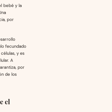
l bebé y la
Una
ia, por
sarrollo
vulo fecundado
células, y es
ular. A
arantiza, por
ón de los
e el