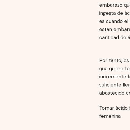
embarazo que
ingesta de á
es cuando el
están embara
cantidad de á
Por tanto, e
que quiere te
incremente la
suficiente ll
abastecido c
Tomar ácido f
femenina.