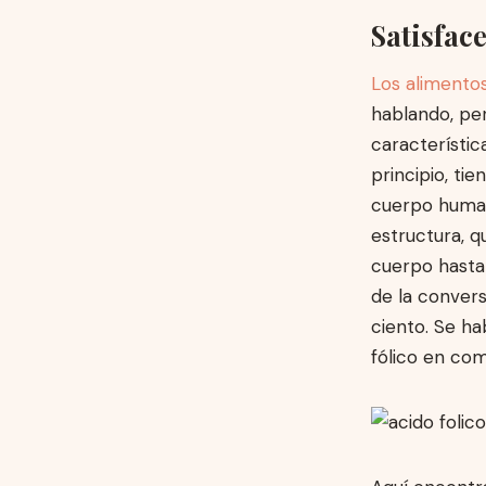
Satisfac
Los alimento
hablando, per
característic
principio, ti
cuerpo human
estructura, qu
cuerpo hasta 
de la convers
ciento. Se ha
fólico en com