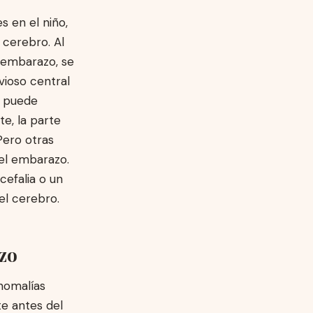
s en el niño,
 cerebro. Al
e embarazo, se
vioso central
e puede
e, la parte
 Pero otras
 el embarazo.
cefalia o un
el cerebro.
azo
anomalías
e antes del