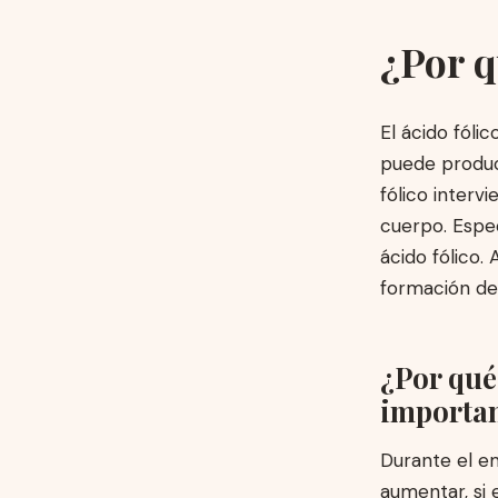
¿Por q
El ácido fóli
puede produci
fólico interv
cuerpo. Espec
ácido fólico. 
formación de 
¿Por qué 
importa
Durante el em
aumentar, si 