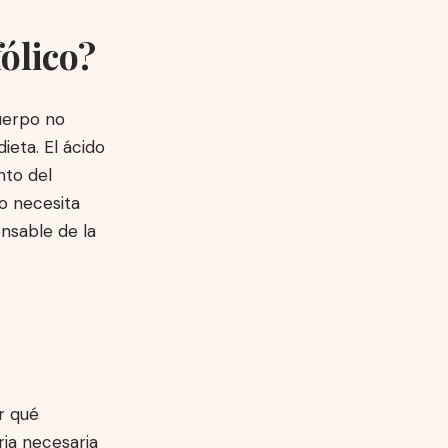
fólico?
cuerpo no
ieta. El ácido
nto del
po necesita
onsable de la
r qué
ria necesaria