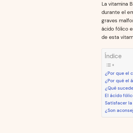
La vitamina 
durante el em
graves malfor
ácido fólico
de esta vitam
Índice
¿Por que el 
¿Por qué el 
¿Qué sucede 
El ácido fól
Satisfacer l
¿Son aconsej