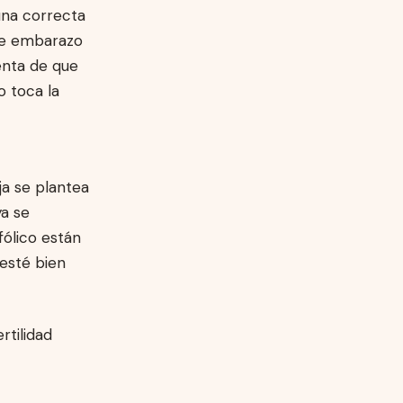
una correcta
 de embarazo
enta de que
 toca la
ja se plantea
ya se
fólico están
esté bien
rtilidad