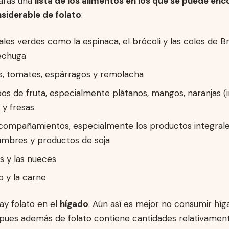
arás una
lista de los alimentos en los que se puede enc
siderable de folato
:
les verdes como la espinaca, el brócoli y las coles de Bru
echuga
s, tomates, espárragos y remolacha
pos de fruta, especialmente plátanos, mangos, naranjas (
s y fresas
compañamientos, especialmente los productos integrales
gumbres y productos de soja
s y las nueces
o y la carne
ay folato en el
hígado
. Aún así es mejor no consumir hí
pues además de folato contiene cantidades relativamen