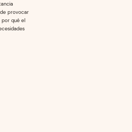
tancia
uede provocar
 por qué el
necesidades