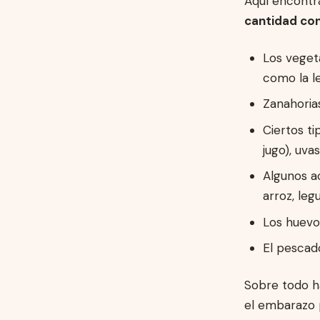
Aquí encontr
cantidad con
Los vegeta
como la l
Zanahoria
Ciertos ti
jugo), uva
Algunos a
arroz, le
Los huevo
El pescad
Sobre todo h
el embarazo 