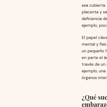
sea cubierta.
placenta y se
deficiencia d
ejemplo, poc
El papel clav
mental y físi
un pequeño ho
en parte el á
través de un 
ejemplo, una
órganos inter
¿Qué suce
embaraz