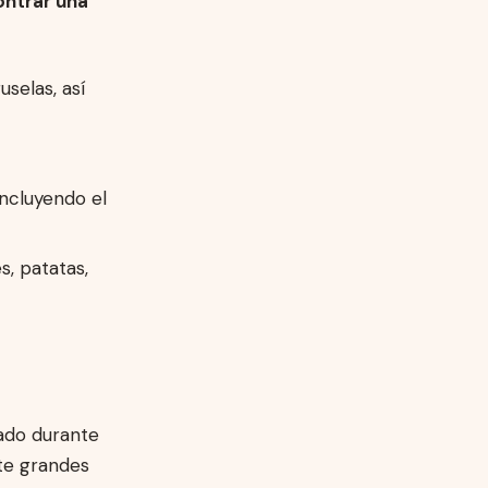
ontrar una
selas, así
incluyendo el
, patatas,
gado durante
te grandes