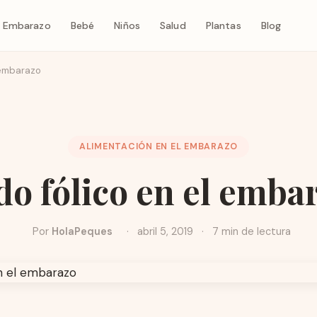
Embarazo
Bebé
Niños
Salud
Plantas
Blog
 embarazo
ALIMENTACIÓN EN EL EMBARAZO
do fólico en el emba
Por
HolaPeques
·
abril 5, 2019
·
7 min de lectura