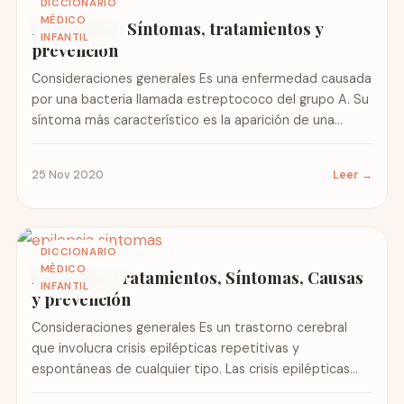
DICCIONARIO
MÉDICO
Escarlatina: Síntomas, tratamientos y
INFANTIL
prevención
Consideraciones generales Es una enfermedad causada
por una bacteria llamada estreptococo del grupo A. Su
síntoma más característico es la aparición de una
erupción rojiza...
25 Nov 2020
Leer →
DICCIONARIO
MÉDICO
Epilepsia: Tratamientos, Síntomas, Causas
INFANTIL
y prevención
Consideraciones generales Es un trastorno cerebral
que involucra crisis epilépticas repetitivas y
espontáneas de cualquier tipo. Las crisis epilépticas
son episodios de alteración de la...