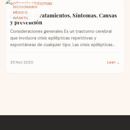
DICCIONARIO
MÉDICO
Epilepsia: Tratamientos, Síntomas, Causas
INFANTIL
y prevención
Consideraciones generales Es un trastorno cerebral
que involucra crisis epilépticas repetitivas y
espontáneas de cualquier tipo. Las crisis epilépticas
son episodios de alteración de la...
25 Nov 2020
Leer →