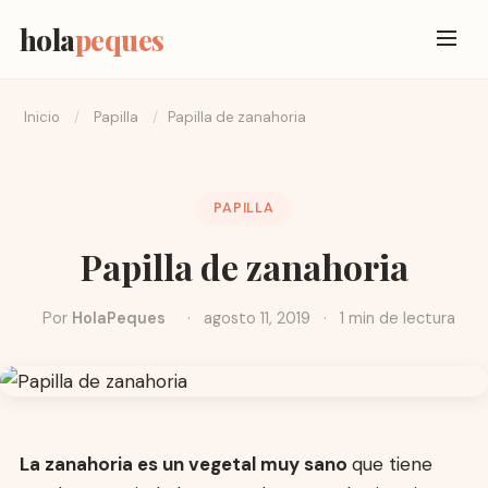
hola
peques
Inicio
/
Papilla
/
Papilla de zanahoria
PAPILLA
Papilla de zanahoria
Por
HolaPeques
·
agosto 11, 2019
·
1 min de lectura
La zanahoria es un vegetal muy sano
que tiene