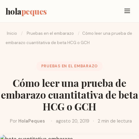
hola
peques
Inicio
/
Pruebas en el embarazo
/
Cómo leer una prueba de
embarazo cuantitativa de beta HCG o GCH
PRUEBAS EN EL EMBARAZO
Cómo leer una prueba de
embarazo cuantitativa de beta
HCG o GCH
Por
HolaPeques
·
agosto 20, 2019
·
2 min de lectura