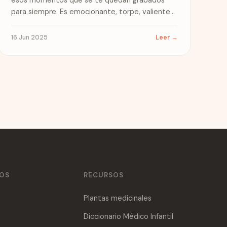
para siempre. Es emocionante, torpe, valiente…
y...
16 Jun 2025
Leer →
ÑOS
RECURSOS
Plantas medicinales
Diccionario Médico Infantil