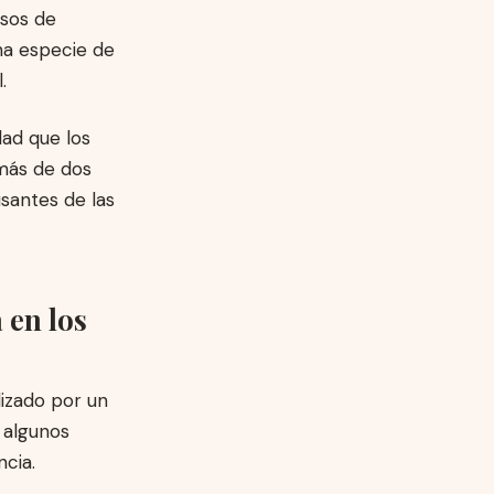
asos de
na especie de
.
ad que los
 más de dos
santes de las
 en los
lizado por un
 algunos
cia.