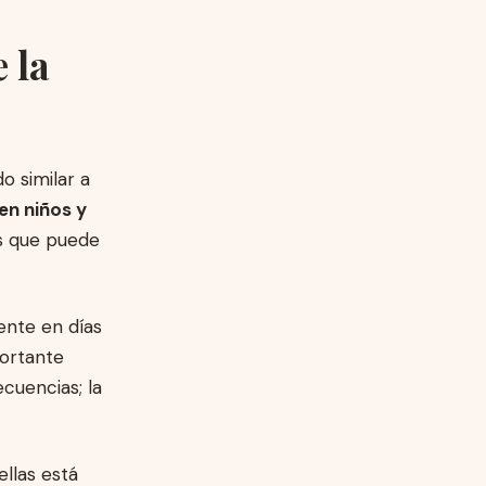
 la
o similar a
en niños y
s que puede
ente en días
portante
cuencias; la
ellas está