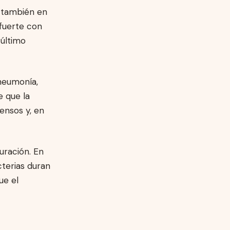
e también en
 fuerte con
 último
 neumonía,
e que la
ensos y, en
uración. En
terias duran
ue el