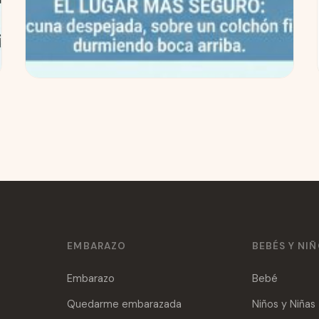
Seguridad del sueño infantil: guía
paso a paso para padres primerizos
(con checklist)
Si es tu primer bebé, es normal que el tema del
sueño venga con mil dudas. La buena noticia:
para dormir más tranquilos no necesitas...
15 Dic 2025
Leer →
EMBARAZO
BEBÉS Y NI
Embarazo
Bebé
Quedarme embarazada
Niños y Niñas