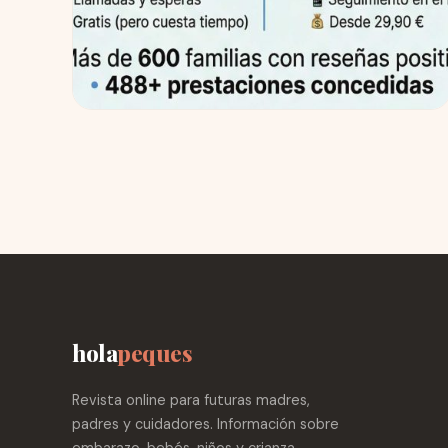
Gestoría online: cómo gestionar
prestaciones por nacimiento sin
complicaciones
Acaba de nacer tu hijo. O está a punto de llegar.
Y entre la emoción, el cansancio y las primeras
noches en vela, alguien te...
2 Abr 2026
Leer →
hola
peques
Revista online para futuras madres,
padres y cuidadores. Información sobre
embarazo, bebés, niños y crianza.