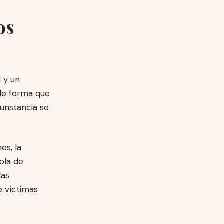
os
l y un
 de forma que
cunstancia se
es, la
ola de
las
 víctimas