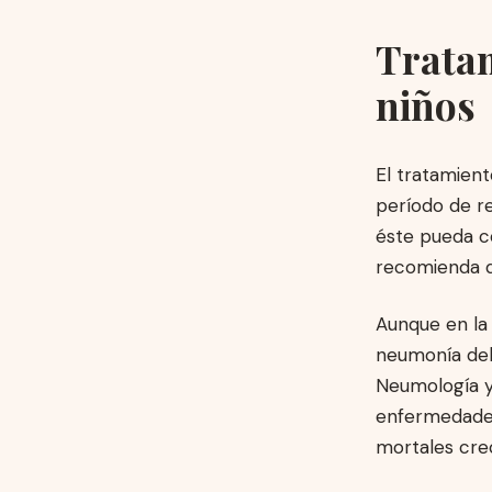
Tratam
niños
El tratamient
período de r
éste pueda co
recomienda q
Aunque en la
neumonía deb
Neumología y 
enfermedades
mortales cre