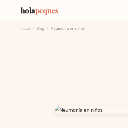
hola
peques
Inicio
/
Blog
/
Neumonía en niños