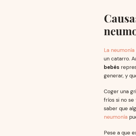
Causas
neumo
La neumonía
un catarro. 
bebés
repres
generar, y q
Coger una gr
fríos si no 
saber que al
neumonía
pu
Pese a que ex