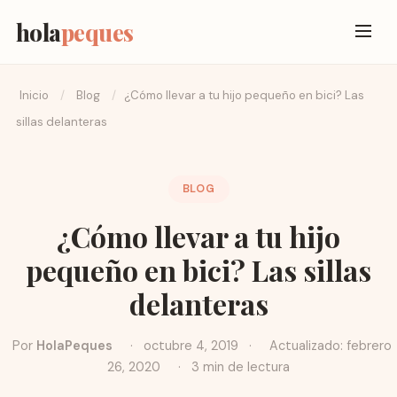
hola
peques
Inicio
/
Blog
/
¿Cómo llevar a tu hijo pequeño en bici? Las
sillas delanteras
BLOG
¿Cómo llevar a tu hijo
pequeño en bici? Las sillas
delanteras
Por
HolaPeques
·
octubre 4, 2019
·
Actualizado: febrero
26, 2020
·
3 min de lectura