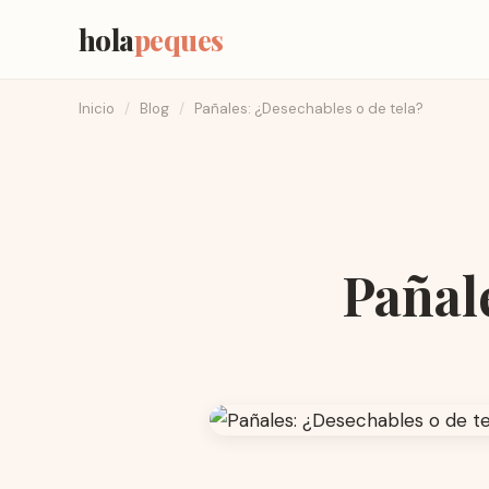
hola
peques
Inicio
/
Blog
/
Pañales: ¿Desechables o de tela?
Pañale