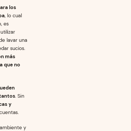
ara los
pa
, lo cual
, es
tilizar
de lavar una
dar sucios.
on más
ya que no
pueden
tantos
. Sin
cas y
 cuentas.
 ambiente y