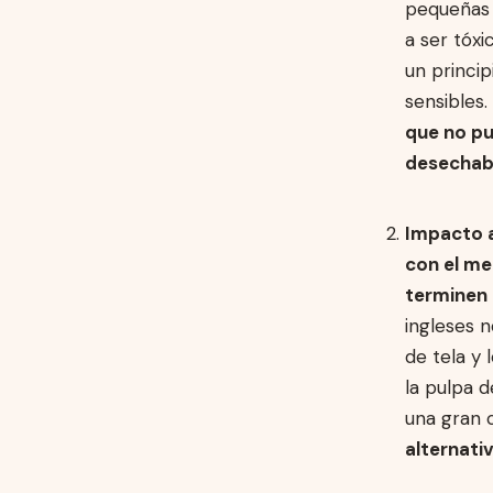
pequeñas 
a ser tóxi
un principi
sensibles
que no pu
desechab
Impacto 
con el m
terminen 
ingleses n
de tela y 
la pulpa 
una gran c
alternati