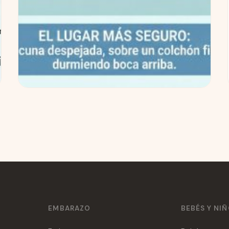
Seguridad del sueño infantil: guía
paso a paso para padres primerizos
(con checklist)
Si es tu primer bebé, es normal que el tema del
sueño venga con mil dudas. La buena noticia:
para dormir más tranquilos no necesitas...
15 Dic 2025
Leer →
EMBARAZO
BEBÉS Y NI