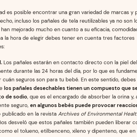
dad es posible encontrar una gran variedad de marcas y 
echo, incluso los pañales de tela reutilizables ya no son 
, han mejorado mucho en cuanto a su eficacia, comodidad
a la hora de elegir debes tener en cuenta tres factores
s:
d.
Los pañales estarán en contacto directo con la piel de
ente durante las 24 horas del día, por lo que es fundame
r cuán seguros son para tu bebé. En este sentido, debes 
de
los pañales desechables tienen un compuesto que s
to de sodio
, que es el encargado de absorber la orina y,
ente seguro,
en algunos bebés puede provocar reaccion
 publicado en la revista
Archives of Environmental Healt
ños desveló que estos pañales también pueden liberar 
como el tolueno, etilbenceno, xileno y dipenteno, que en