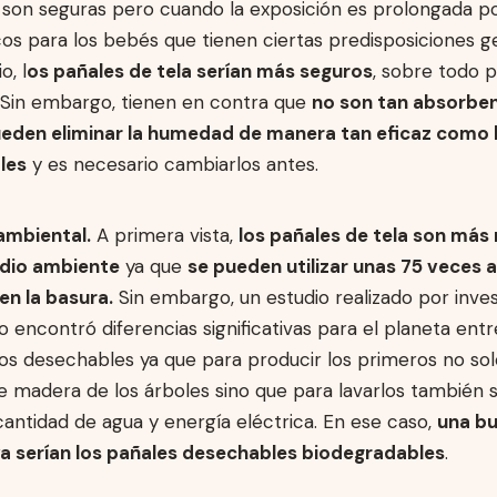
son seguras pero cuando la exposición es prolongada po
cos para los bebés que tienen ciertas predisposiciones g
o, l
os pañales de tela serían más seguros
, sobre todo p
. Sin embargo, tienen en contra que
no son tan absorben
eden eliminar la humedad de manera tan eficaz como 
les
y es necesario cambiarlos antes.
ambiental.
A primera vista,
los pañales de tela son más
edio ambiente
ya que
se pueden utilizar unas 75 veces 
en la basura.
Sin embargo, un estudio realizado por inve
o encontró diferencias significativas para el planeta entr
los desechables ya que para producir los primeros no sol
de madera de los árboles sino que para lavarlos también
antidad de agua y energía eléctrica. En ese caso,
una b
va serían los pañales desechables biodegradables
.