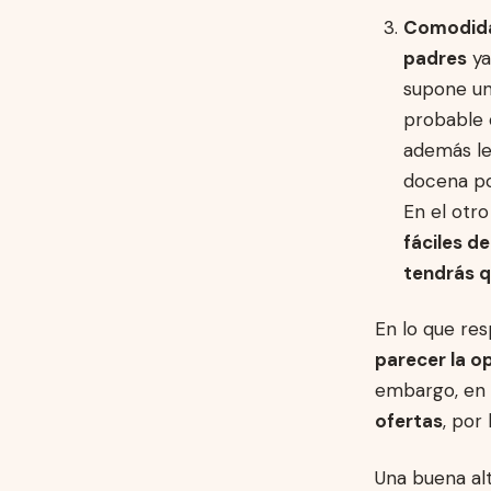
Comodid
padres
ya
supone un
probable q
además le
docena po
En el otr
fáciles d
tendrás qu
En lo que res
parecer la o
embargo, en
ofertas
, por
Una buena al