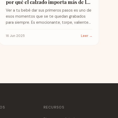
por qué el calzado importa más de lo
que crees
Ver a tu bebé dar sus primeros pasos es uno de
esos momentos que se te quedan grabados
para siempre. Es emocionante, torpe, valiente…
y...
16 Jun 2025
Leer →
ÑOS
RECURSOS