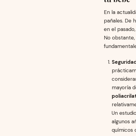
En la actuali
pañales. De h
en el pasado
No obstante, 
fundamentale
Segurida
prácticam
considera
mayoría 
poliacrila
relativam
Un estudio
algunos a
químicos 