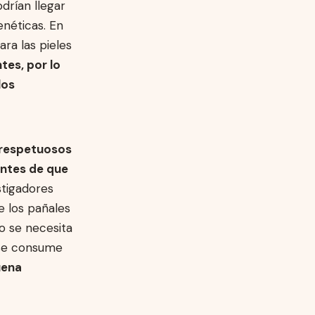
drían llegar
enéticas. En
ara las pieles
tes, por lo
los
 respetuosos
antes de que
stigadores
e los pañales
o se necesita
 se consume
uena