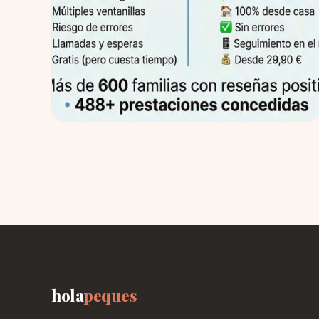
Gestoría online: cómo gestionar
prestaciones por nacimiento sin
complicaciones
Acaba de nacer tu hijo. O está a punto de llegar.
Y entre la emoción, el cansancio y las primeras
noches en vela, alguien te...
2 Abr 2026
Leer →
hola
peques