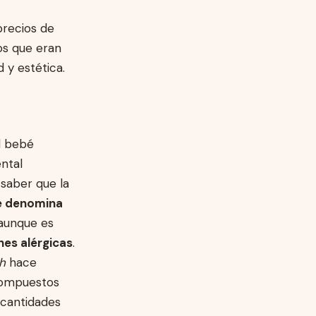
precios de
los que eran
 y estética.
l bebé
ntal
saber que la
e denomina
 aunque es
es alérgicas
.
h
hace
compuestos
 cantidades