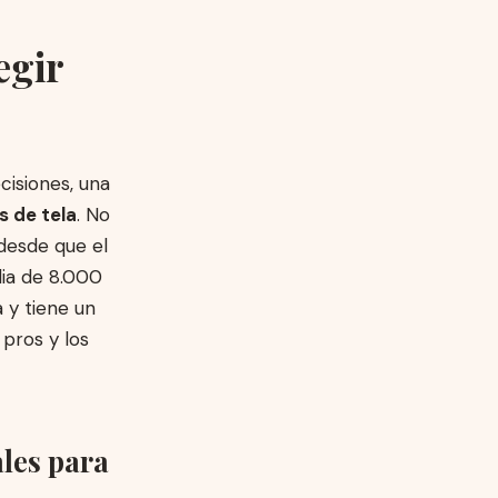
egir
isiones, una
s de tela
. No
 desde que el
ia de 8.000
 y tiene un
pros y los
ales para