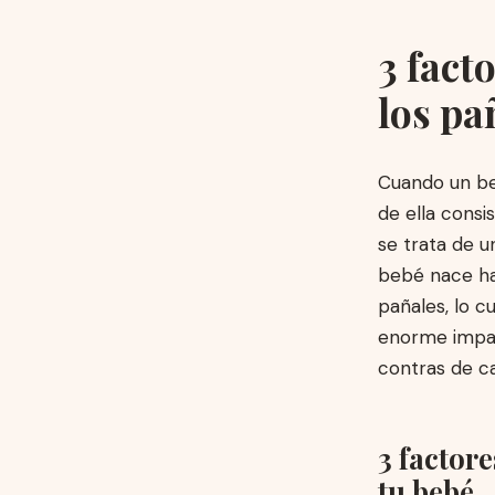
3 fact
los pa
Cuando un be
de ella consi
se trata de u
bebé nace ha
pañales, lo c
enorme impac
contras de c
3 factore
tu bebé