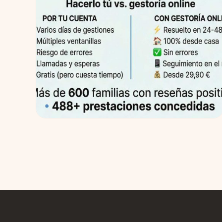
Gestoría online: cómo gestionar
prestaciones por nacimiento sin
complicaciones
Acaba de nacer tu hijo. O está a punto de llegar.
Y entre la emoción, el cansancio y las primeras
noches en vela, alguien te...
2 Abr 2026
Leer →