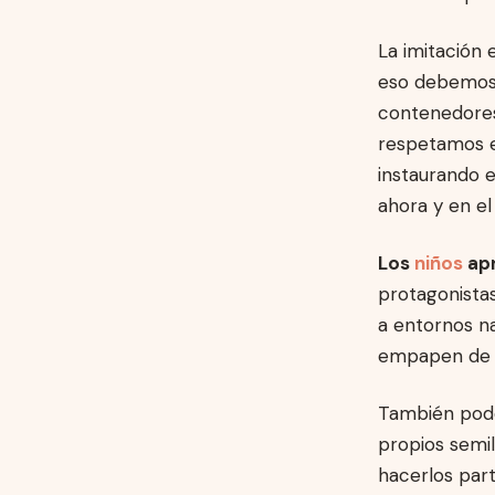
La imitación 
eso debemos 
contenedores,
respetamos e
instaurando e
ahora y en el 
Los
niños
ap
protagonista
a entornos na
empapen de n
También pode
propios semil
hacerlos part