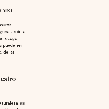
asumir
lguna verdura
 la recoge
a puede ser
, de las
uestro
aturaleza
, así