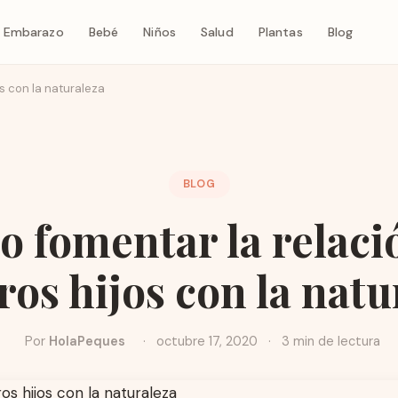
Embarazo
Bebé
Niños
Salud
Plantas
Blog
s con la naturaleza
BLOG
 fomentar la relaci
ros hijos con la natu
Por
HolaPeques
·
octubre 17, 2020
·
3 min de lectura