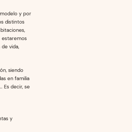
elmodelo y por
 distintos
bitaciones,
,… estaremos
 de vida,
ión
,
siendo
as en familia
 Es decir, se
ntas y