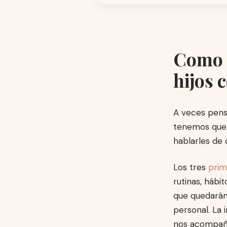
Como f
hijos 
A veces pens
tenemos que 
hablarles de 
Los tres
prim
rutinas, hábi
que quedarán
personal. La 
nos acompañar