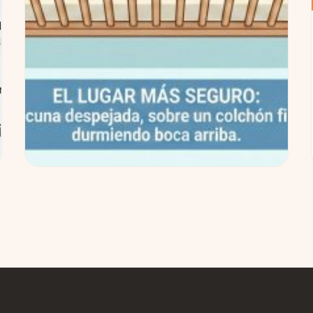
Seguridad del sueño infantil: guía
paso a paso para padres primerizos
(con checklist)
Si es tu primer bebé, es normal que el tema del
sueño venga con mil dudas. La buena noticia:
para dormir más tranquilos no necesitas...
15 Dic 2025
Leer →