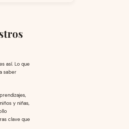
stros
s así. Lo que
a saber
prendizajes,
iños y niñas,
llo
bras clave que