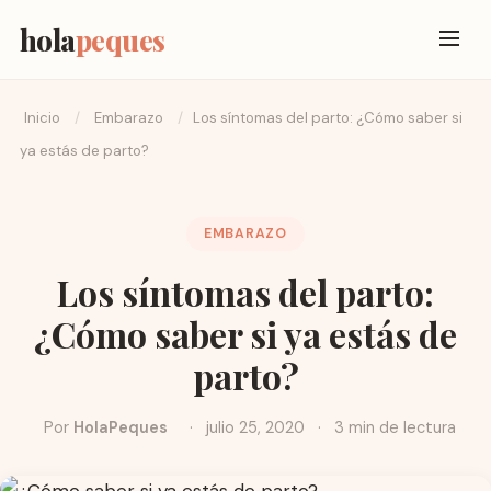
hola
peques
Inicio
/
Embarazo
/
Los síntomas del parto: ¿Cómo saber si
ya estás de parto?
EMBARAZO
Los síntomas del parto:
¿Cómo saber si ya estás de
parto?
Por
HolaPeques
·
julio 25, 2020
·
3 min de lectura