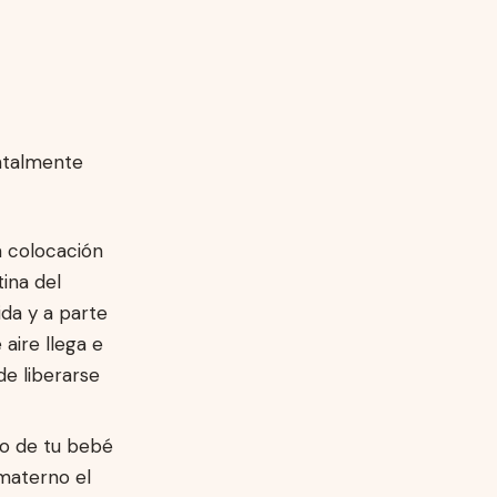
entalmente
 colocación
tina del
da y a parte
aire llega e
de liberarse
vo de tu bebé
 materno el