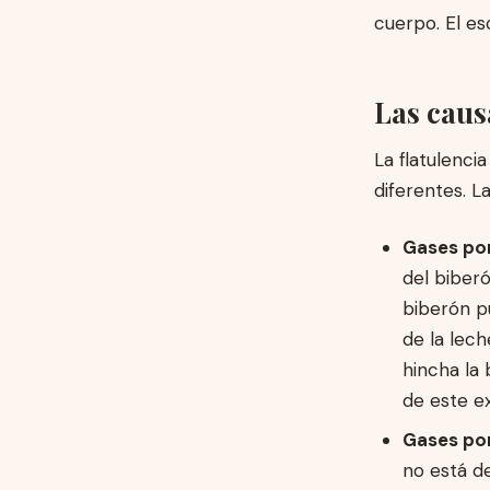
cuerpo. El e
Las caus
La flatulenc
diferentes. L
Gases por
del biberó
biberón p
de la lech
hincha la 
de este ex
Gases por
no está de