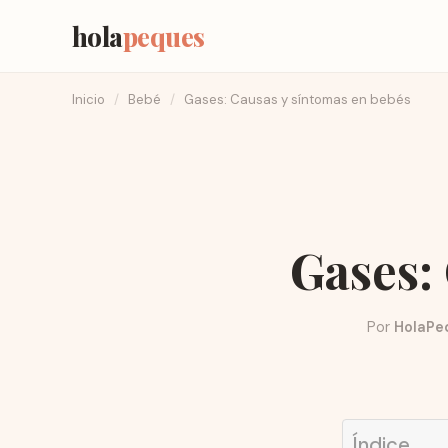
hola
peques
Inicio
/
Bebé
/
Gases: Causas y síntomas en bebés
Gases:
Por
HolaPe
Índice