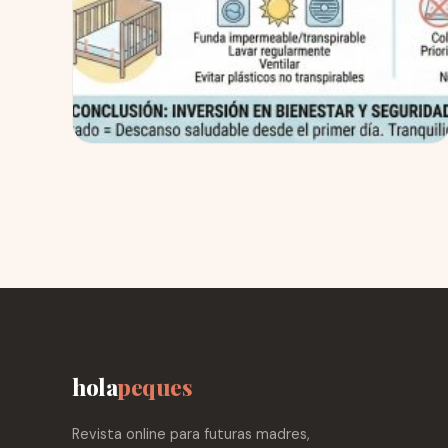
Cómo elegir el mejor colchón de cuna
para bebés: seguridad, firmeza y
descanso
El descanso en los primeros meses de vida es
un factor clave para la salud y el desarrollo del
bebé. Durante esta etapa, dormir bien...
15 Dic 2025
Leer →
hola
peques
Revista online para futuras madres,