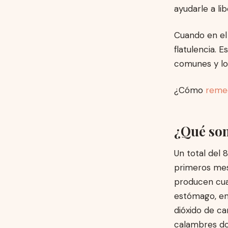
ayudarle a lib
Cuando en el
flatulencia. 
comunes y lo
¿Cómo
remed
¿Qué son
Un total del 
primeros mes
producen cuan
estómago, ent
dióxido de c
calambres do