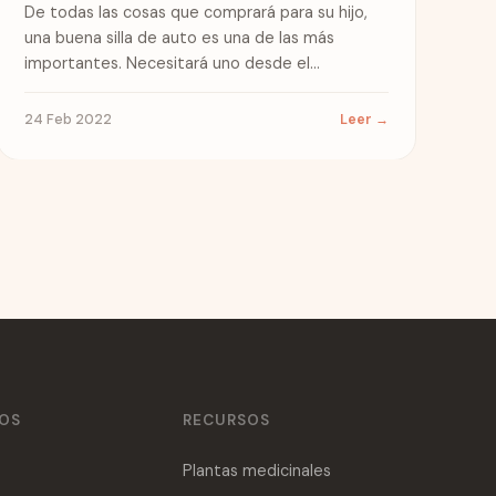
De todas las cosas que comprará para su hijo,
una buena silla de auto es una de las más
importantes. Necesitará uno desde el
momento...
24 Feb 2022
Leer →
ÑOS
RECURSOS
Plantas medicinales