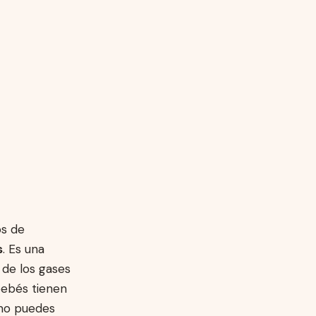
os de
s
. Es una
 de los gases
 bebés tienen
ómo puedes