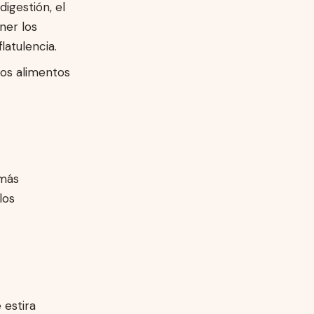
digestión, el
ner los
atulencia.
nos alimentos
 más
los
 estira