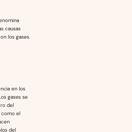
denomina
as causas
on los gases.
ncia en los
Los gases se
ro del
s como el
ucen
los del