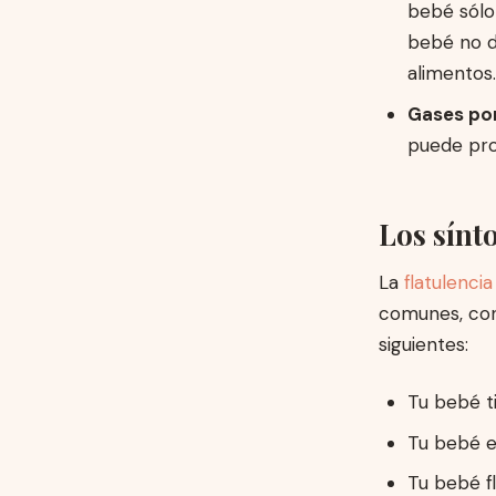
bebé sólo 
bebé no d
alimentos
Gases por 
puede pro
Los sínt
La
flatulencia
comunes, con 
siguientes:
Tu bebé t
Tu bebé es
Tu bebé fl